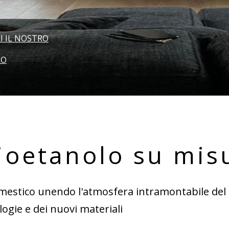
I IL NOSTRO
RO
ioetanolo su mi
mestico unendo l'atmosfera intramontabile del f
logie e dei nuovi materiali