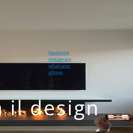
facebook
instagram
whatsapp
phone
 il design