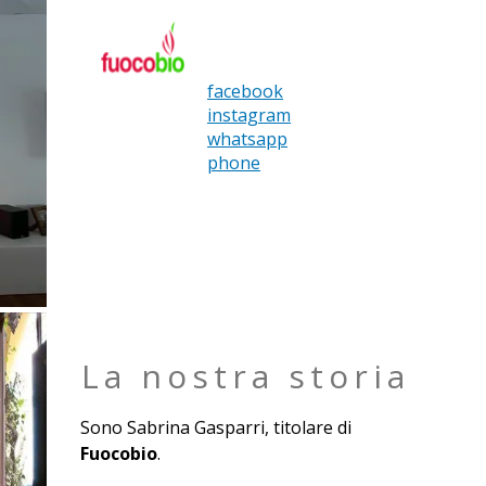
facebook
instagram
whatsapp
phone
CHI SIAMO
Ogni camino che realizziamo racconta questa
storia: una passione nata davanti a un focolare
e trasformata, negli anni, in un mestiere
La nostra storia
Sono Sabrina Gasparri, titolare di
Fuocobio
.